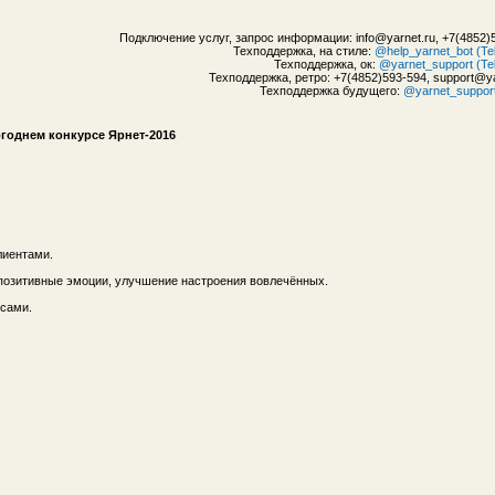
Подключение услуг, запрос информации: info@yarnet.ru, +7(4852)
Техподдержка, на стиле:
@help_yarnet_bot (Te
Техподдержка, ок:
@yarnet_support (Te
Техподдержка, ретро: +7(4852)593-594, support@ya
Техподдержка будущего:
@yarnet_suppor
годнем конкурсе Ярнет-2016
лиентами.
 позитивные эмоции, улучшение настроения вовлечённых.
осами.
.