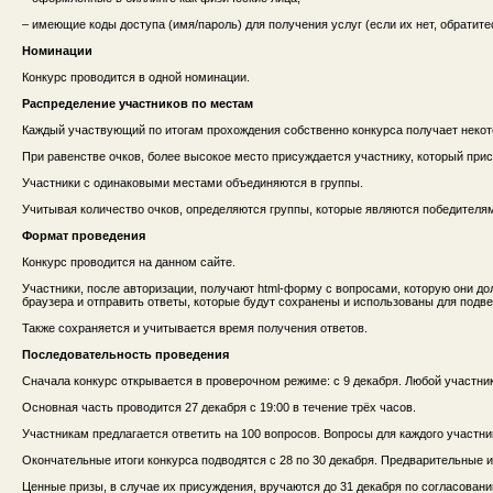
– имеющие коды доступа (имя/пароль) для получения услуг (если их нет, обратите
Номинации
Конкурс проводится в одной номинации.
Распределение участников по местам
Каждый участвующий по итогам прохождения собственно конкурса получает некотор
При равенстве очков, более высокое место присуждается участнику, который при
Участники с одинаковыми местами объединяются в группы.
Учитывая количество очков, определяются группы, которые являются победителям
Формат проведения
Конкурс проводится на данном сайте.
Участники, после авторизации, получают html-форму с вопросами, которую они дол
браузера и отправить ответы, которые будут сохранены и использованы для подве
Также сохраняется и учитывается время получения ответов.
Последовательность проведения
Сначала конкурс открывается в проверочном режиме: с 9 декабря. Любой участни
Основная часть проводится 27 декабря с 19:00 в течение трёх часов.
Участникам предлагается ответить на 100 вопросов. Вопросы для каждого участ
Окончательные итоги конкурса подводятся с 28 по 30 декабря. Предварительные и
Ценные призы, в случае их присуждения, вручаются до 31 декабря по согласовани