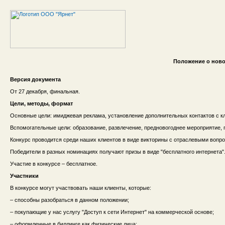
Положение о ново
Версия документа
От 27 декабря, финальная.
Цели, методы, формат
Основные цели: имиджевая реклама, установление дополнительных контактов с к
Вспомогательные цели: образование, развлечение, предновогоднее мероприятие,
Конкурс проводится среди наших клиентов в виде викторины с отраслевыми вопр
Победители в разных номинациях получают призы в виде "бесплатного интернета"
Участие в конкурсе – бесплатное.
Участники
В конкурсе могут участвовать наши клиенты, которые:
– способны разобраться в данном положении;
– покупающие у нас услугу "Доступ к сети Интернет" на коммерческой основе;
– оформленные в биллинге как физические лица;