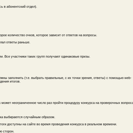
сь в абонентский отдел).
ое количество очков, которое зависит от ответов на вопросы.
слал ответы раньше.
и. Все участники таких групп получают одинаковые призы.
жны заполнить (т.е. выбрать правильные, с их точки зрения, ответы) с помощью web-
дения итогов.
к может неограниченное число раз пройти процедуру конкурса на проверочных вопроса
ника выбираются случайным образом.
тоги доступны на сайте во время проведения конкурса в реальном времени.
ю сторон.