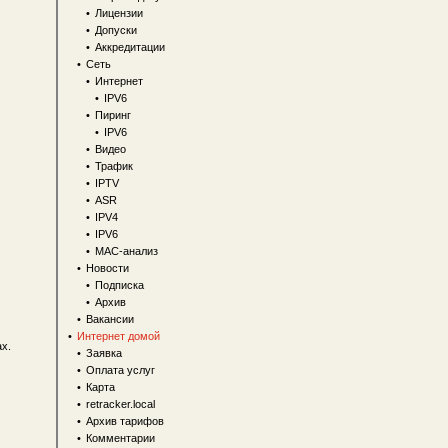
•
Лицензии
•
Допуски
•
Аккредитации
•
Сеть
•
Интернет
•
IPV6
•
Пиринг
•
IPV6
•
Видео
•
Трафик
•
IPTV
•
ASR
•
IPV4
•
IPV6
•
MAC-анализ
•
Новости
•
Подписка
•
Архив
•
Вакансии
•
Интернет домой
х.
•
Заявка
•
Оплата услуг
•
Карта
•
retracker.local
•
Архив тарифов
•
Комментарии