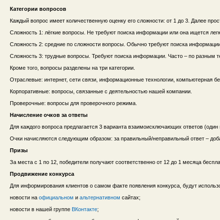
Категории вопросов
Каждый вопрос имеет количественную оценку его сложности: от 1 до 3. Далее прос
Сложность 1: лёгкие вопросы. Не требуют поиска информации или она ищется легк
Сложность 2: средние по сложности вопросы. Обычно требуют поиска информации,
Сложность 3: трудные вопросы. Требуют поиска информации. Часто – по разным 
Кроме того, вопросы разделены на три категории.
Отраслевые: интернет, сети связи, информационные технологии, компьютерная без
Корпоративные: вопросы, связанные с деятельностью нашей компании.
Проверочные: вопросы для проверочного режима.
Начисление очков за ответы
Для каждого вопроса предлагается 3 варианта взаимоисключающих ответов (один 
Очки начисляются следующим образом: за правильный/неправильный ответ – доба
Призы
За места с 1 по 12, победители получают соответственно от 12 до 1 месяца бесплат
Продвижение конкурса
Для информирования клиентов о самом факте появления конкурса, будут испол
новости на
официальном
и
альтернативном
сайтах;
новости в нашей группе
ВКонтакте
;