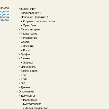
593-000
•
Лицевой счёт
legram)
•
Взаиморасчёты
legram)
rnet.ru
•
Пополнить (оплатить)
t (MAX)
•
С другого лицевого счёта
•
Ярнетбанк
•
Тариф интернет
•
Тариф на год
•
Телевидение
•
Сессии
•
Закрыть
•
Время
•
Трафик
•
Звонки
•
Журнал
•
Имя/пароль
•
Компенсация
•
IPV4
•
IPV6
•
SIP
•
Данные
•
О компании
•
Документы
•
Налоговые
•
Бухгалтерские
•
Архив документов