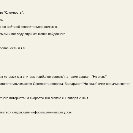
то "Сложность".
о.
 но найти её относительно несложно.
темам и последующей стыковки найденного.
опасность и т.п.
из которых мы считаем наиболее верным), а также вариант "Не знаю".
вляется/вычитается Сложность вопроса. За вариант "Не знаю" очки не начисляются.
ного интернета на скорости 100 Мбит/с с 1 января 2016 г.
ьзоваться следующие информационные ресурсы: