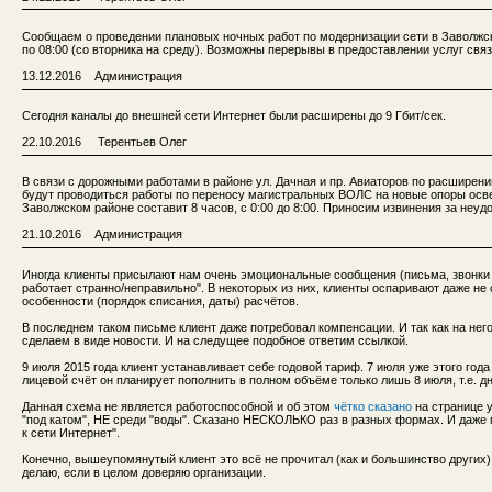
Сообщаем о проведении плановых ночных работ по модернизации сети в Заволжско
по 08:00 (со вторника на среду). Возможны перерывы в предоставлении услуг свя
13.12.2016 Администрация
Сегодня каналы до внешней сети Интернет были расширены до 9 Гбит/сек.
22.10.2016 Терентьев Олег
В связи с дорожными работами в районе ул. Дачная и пр. Авиаторов по расширению
будут проводиться работы по переносу магистральных ВОЛС на новые опоры осв
Заволжском районе составит 8 часов, с 0:00 до 8:00. Приносим извинения за неуд
21.10.2016 Администрация
Иногда клиенты присылают нам очень эмоциональные сообщения (письма, звонки и 
работает странно/неправильно". В некоторых из них, клиенты оспаривают даже не
особенности (порядок списания, даты) расчётов.
В последнем таком письме клиент даже потребовал компенсации. И так как на него
сделаем в виде новости. И на следущее подобное ответим ссылкой.
9 июля 2015 года клиент устанавливает себе годовой тариф. 7 июля уже этого года
лицевой счёт он планирует пополнить в полном объёме только лишь 8 июля, т.е. д
Данная схема не является работоспособной и об этом
чётко сказано
на странице 
"под катом", НЕ среди "воды". Сказано НЕСКОЛЬКО раз в разных формах. И даже 
к сети Интернет".
Конечно, вышеупомянутый клиент это всё не прочитал (как и большинство других).
делаю, если в целом доверяю организации.