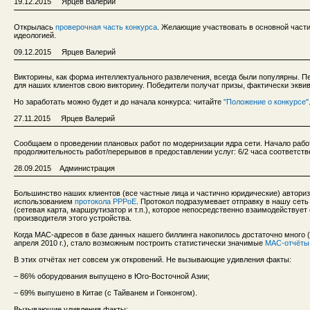
19.12.2015 Ярцев Валерий
Открылась
проверочная часть конкурса
. Желающие участвовать в основной части
идеологией.
09.12.2015 Ярцев Валерий
Викторины, как форма интеллектуального развлечения, всегда были популярны. 
для наших клиентов свою викторину. Победители получат призы, фактически экв
Но заработать можно будет и до начала конкурса: читайте
"Положение о конкурсе"
27.11.2015 Ярцев Валерий
Сообщаем о проведении плановых работ по модернизации ядра сети. Начало работ:
продолжительность работ/перерывов в предоставлении услуг: 6/2 часа соответств
28.09.2015 Администрация
Большинство наших клиентов (все частные лица и частично юридические) авториз
использованием
протокола PPPoE
. Протокол подразумевает отправку в нашу сет
(сетевая карта, маршрутизатор и т.п.), которое непосредственно взаимодействуе
производителя этого устройства.
Когда MAC-адресов в базе данных нашего биллинга накопилось достаточно много 
апреля 2010 г.), стало возможным построить статистически значимые
MAC-отчёты
В этих отчётах нет совсем уж откровений. Не вызывающие удивления факты:
– 86% оборудования выпущено в Юго-Восточной Азии;
– 69% выпушено в Китае (с Тайванем и Гонконгом).
Вызывающие удивления факты: