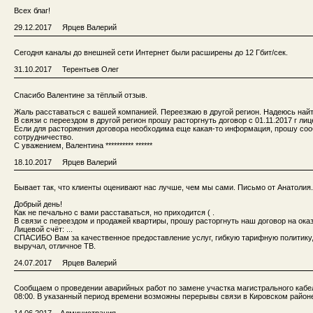
Всех благ!
29.12.2017 Ярцев Валерий
Сегодня каналы до внешней сети Интернет были расширены до 12 Гбит/сек.
31.10.2017 Терентьев Олег
Спасибо Валентине за тёплый отзыв.
Жаль расставаться с вашей компанией. Переезжаю в другой регион. Надеюсь най
В связи с переездом в другой регион прошу расторгнуть договор с 01.11.2017 г лицев
Если для расторжения договора необходима еще какая-то информация, прошу соо
сотрудничество.
С уважением, Валентина ********** ******
18.10.2017 Ярцев Валерий
Бывает так, что клиенты оценивают нас лучше, чем мы сами. Письмо от Анатолия.
Добрый день!
Как не печально с вами расставаться, но приходится ( .
В связи с переездом и продажей квартиры, прошу расторгнуть наш договор на оказ
Лицевой счёт: ...
СПАСИБО Вам за качественное предоставление услуг, гибкую тарифную политику
выручал, отличное ТВ.
24.07.2017 Ярцев Валерий
Сообщаем о проведении аварийных работ по замене участка магистрального кабеля в
08:00. В указанный период времени возможны перерывы связи в Кировском районе
14.06.2017 Администрация