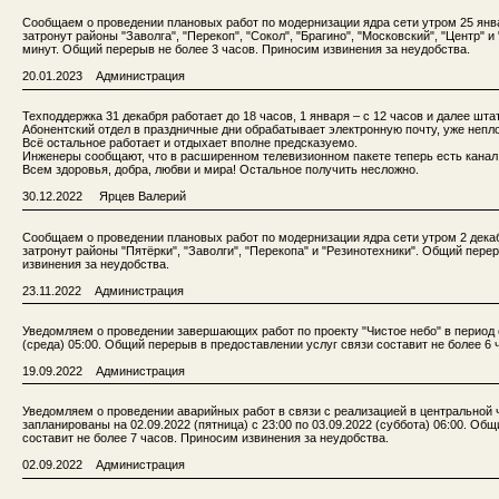
Сообщаем о проведении плановых работ по модернизации ядра сети утром 25 янваяя
затронут районы "Заволга", "Перекоп", "Сокол", "Брагино", "Московский", "Центр" 
минут. Общий перерыв не более 3 часов. Приносим извинения за неудобства.
20.01.2023 Администрация
Техподдержка 31 декабря работает до 18 часов, 1 января – с 12 часов и далее шта
Абонентский отдел в праздничные дни обрабатывает электронную почту, уже непл
Всё остальное работает и отдыхает вполне предсказуемо.
Инженеры сообщают, что в расширенном телевизионном пакете теперь есть канал 
Всем здоровья, добра, любви и мира! Остальное получить несложно.
30.12.2022 Ярцев Валерий
Сообщаем о проведении плановых работ по модернизации ядра сети утром 2 декабря
затронут районы "Пятёрки", "Заволги", "Перекопа" и "Резинотехники". Общий пере
извинения за неудобства.
23.11.2022 Администрация
Уведомляем о проведении завершающих работ по проекту "Чистое небо" в период с 2
(среда) 05:00. Общий перерыв в предоставлении услуг связи составит не более 6 
19.09.2022 Администрация
Уведомляем о проведении аварийных работ в связи с реализацией в центральной ч
запланированы на 02.09.2022 (пятница) с 23:00 по 03.09.2022 (суббота) 06:00. Об
составит не более 7 часов. Приносим извинения за неудобства.
02.09.2022 Администрация