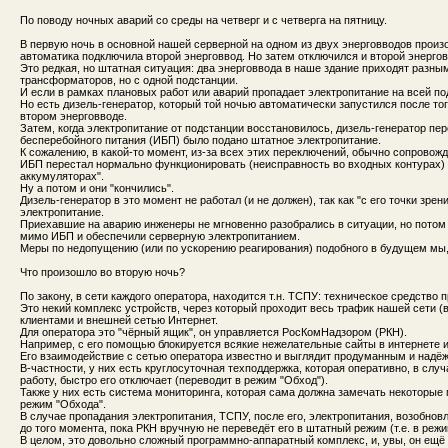
По поводу ночных аварий со среды на четверг и с четверга на пятницу.
В первую ночь в основной нашей серверной на одном из двух энерговводов произ
автоматика подключила второй энерговвод. Но затем отключился и второй энергов
Это редкая, но штатная ситуация: два энерговвода в наше здание приходят разн
трансформаторов, но с одной подстанции.
И если в рамках плановых работ или аварий пропадает электропитание на всей подс
Но есть дизель-генератор, который той ночью автоматически запустился после тог
втором энерговводе.
Затем, когда электропитание от подстанции восстановилось, дизель-генератор пер
бесперебойного питания (ИБП) было подано штатное электропитание.
К сожалению, в какой-то момент, из-за всех этих переключений, обычно сопрово
ИБП перестал нормально функционировать (неисправность во входных контурах) и
аккумуляторах".
Ну а потом и они "кончились".
Дизель-генератор в это момент не работал (и не должен), так как "с его точки зре
электропитание.
Приехавшие на аварию инженеры не мгновенно разобрались в ситуации, но потом
мимо ИБП и обеспечили серверную электропитанием.
Меры по недопущению (или по ускорению реагирования) подобного в будущем мы,
Что произошло во вторую ночь?
По закону, в сети каждого оператора, находится т.н. ТСПУ: техническое средство 
Это некий комплекс устройств, через который проходит весь трафик нашей сети (
клиентами и внешней сетью Интернет.
Для оператора это "чёрный ящик", он управляется РосКомНадзором (РКН).
Например, с его помощью блокируется всякие нежелательные сайты в интернете и 
Его взаимодействие с сетью оператора известно и выглядит продуманным и надё
В-частности, у них есть круглосуточная техподдержка, которая оперативно, в сл
работу, быстро его отключает (переводит в режим "Обход").
Также у них есть система мониторинга, которая сама должна замечать некоторые
режим "Обхода".
В случае пропадания электропитания, ТСПУ, после его, электропитания, возобнов
до того момента, пока РКН вручную не переведёт его в штатный режим (т.е. в режи
В целом, это довольно сложный программно-аппаратный комплекс, и, увы, он ещё 