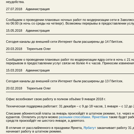
неудобства.
27.07.2018 Администрация
Сообщаем о проведении плановых ночных работ по модернизации сети в Заволжско
по 06:00 (в ночь со среды на четверг). Возможны перерывы в предоставлении услу
15.05.2018 Администрация
Сегодня каналы до внешней сети Интернет были расширены до 14 Гбит/сек.
20.03.2018 Терентьев Олег
Сообщаем о проведении плановых работ по модернизации ядра сети в ночь с 21 на 
перерывом в предоставлении услуг связи не более 4-х часов. Приносим извинения
15.03.2018 Администрация
Сегодня каналы до внешней сети Интернет были расширены до 13 Гбит/сек.
20.02.2018 Терентьев Олег
Офис возобновит свою работу в полном объёме 9 января 2018 г.
Техническая поддержка работает: 31 декабря – с 9 до 18 часов, 1 января – с 12 до 2
Списание абонентской платы за январь произойдёт в штатном режиме, т.е. через 
курантов. Оплатить услуги можно
разными способами
.
Ярнетбанк
также будет раб
средств произойдёт не шестого января, а девятого.
В отличие от расслабленного в праздники Ярнета,
Ярбатут
заканчивает работу 31 д
начинает работу в штатном режиме.