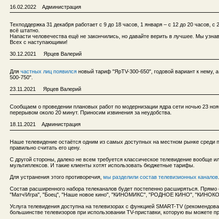
16.02.2022 Администрация
Техподдержка 31 декабря работает с 9 до 18 часов, 1 января – с 12 до 20 часов, с 
всё штатно.
Напасти человечества ещё не закончились, но давайте верить в лучшее. Мы узна
Всех с наступающими!
30.12.2021 Ярцев Валерий
Для
частных лиц появился
новый тариф "ЯрTV-300-650", годовой вариант к нему, а
500-750".
23.11.2021 Ярцев Валерий
Сообщаем о проведении плановых работ по модернизации ядра сети ночью 23 ноябр
перерывом около 20 минут. Приносим извинения за неудобства.
18.11.2021 Администрация
Наше телевидение остаётся одним из самых доступных на местном рынке среди пр
правильно считать его цену.
С другой стороны, далеко не всем требуется классическое телевидение вообще ил
мультиплексов. И такие клиенты хотят использовать бюджетные тарифы.
Для устранения этого противоречия,
мы разделили состав телевизионных каналов
Состав расширенного набора телеканалов будет постепенно расширяться. Прямо се
"Матч!Игра", "Боец", "Наше новое кино", "КИНОМИКС", "РОДНОЕ КИНО", "КИНО
Услуга телевидения доступна на телевизорах с функцией SMART-TV (рекомендова
большинстве телевизоров при использовании TV-приставки, которую вы можете пр