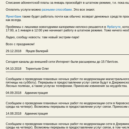
Списание абонентской платы за январь произойдёт в штатном режиме, т.е. пока е
Оплатить услуги можно
разными способами
. Это все знают.
Ярнетбанк
также будет работать почти как обычно: возврат денежных средств прои
как всегда.
Проблемы с лишними новогодними калориями неплохо решаются в
Ярбатуте
, кот
17:00, а 1 января в 12:00 уже начинает работу в штатном режиме. Тоже ничего нео
Ладно, сообщу новость: там новый экстрим-парк!
Всех с праздником!
29.12.2018 Ярцев Валерий
Сегодня каналы до внешней сети Интернет были расширены до 15 Гбит/сек.
04.10.2018 Терентьев Олег
Сообщаем о проведении плановых ночных работ по модернизации магистрального уч
пятницы на субботу). Перерывы в предоставлении услуг связи будут в Дзержинско
Лесных полянах, а также услугах телефонии. Приносим извинения за неудобства.
04.09.2018 Администрация
Сообщаем о проведении плановых ночных работ по модернизации сети в Кировском 
среды на четверг). Возможны перерывы в предоставлении услуг связи. Приносим 
14.08.2018 Администрация
Сообщаем о проведении плановых ночных работ по модернизации сети в Дзержинско
среды на четверг). Возможны перерывы в предоставлении услуг связи, в том чис