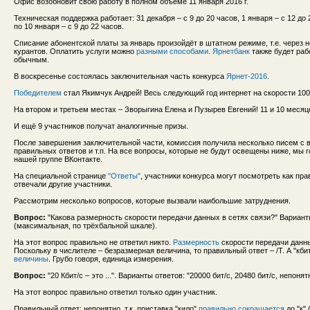
Офис возобновит свою работу в полном объеме 11 января 2016 г.
Техническая поддержка работает: 31 декабря – с 9 до 20 часов, 1 января – с 12 до 2
по 10 января – с 9 до 22 часов.
Списание абонентской платы за январь произойдёт в штатном режиме, т.е. через 
курантов. Оплатить услуги можно
разными способами
.
Ярнетбанк
также будет раб
обычным.
В воскресенье состоялась заключительная часть конкурса
Ярнет-2016
.
Победителем
стал Якимчук Андрей! Весь следующий год интернет на скорости 100 
На втором и третьем местах – Зворыгина Елена и Пузырев Евгений! 11 и 10 месяц
И ещё 9 участников получат аналогичные призы.
После завершения заключительной части, комиссия получила несколько писем с 
правильных ответов и т.п. На все вопросы, которые не будут освещены ниже, мы 
нашей группе ВКонтакте.
На специальной странице
"Ответы"
, участники конкурса могут посмотреть как пра
отвечали другие участники.
Рассмотрим несколько вопросов, которые вызвали наибольшие затруднения.
Вопрос:
"Какова размерность скорости передачи данных в сетях связи?" Варианты о
(максимальная, по трёхбальной шкале).
На этот вопрос правильно не ответил никто.
Размерность
скорости передачи данны
Поскольку в числителе – безразмерная величина, то правильный ответ – /T. А "кбит
величины
. Грубо говоря, единица измерения.
Вопрос:
"20 Кбит/с – это ...". Варианты ответов: "20000 бит/с, 20480 бит/с, непонят
На этот вопрос правильно ответил только один участник.
Правильный ответ: непонятно, т.к. приставка "кило"
правильно сокращается
до "к" 