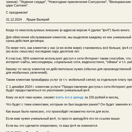
трюков): "Ледяное сердце", "Новогодние приключения Снегурочки", "Венецианские 
царе Салтане".
С праздником!
31.12.2024 Ярцев Валерий
Когда-то неиспользуемых внешних ip-адресов версии 4 (далее "ipv4") было много.
Для облегчения обслуживания клиентов, мы выделяли каждому из них уникальный i
срока действия договора.
По мере того, как клиентов у нас (и во всём мире) становилось всё больше, ipv4 
(во всех смыслах) последние пару десятков лет.
К счастью, 95% клиентов используют доступ к сети Интернет таким способом, что 
интернет-сайты, мессенджеры, социальные сети, видеохостинги, "облака" и т.п. ра
Какому-то числу клиентов он действительно нужен (обычно для производственной
для необычных увлечений).
Таким клиентам провайдеры услуг (в т.ч. мобильной связи) за отдельную плату пр
С 1 декабря 2024 г. клиентам услуги "Предоставление доступа к сети Интернет дл
будет предоставляться по умолчанию уникальный ipv4.
Кому он всё-таки нужен, сможет
взять его в аренду
за 150 рублей в месяц.
Что будет с теми клиентами, которым он был выделен ранее? Он будет заменён в
Как выше было написано, это произойдёт незаметно почти для всех.
Если вам нужен уникальный ipv4, то просто арендуйте его по ссылке выше.
Если вы это сделаете оперативно, то ваш ipv4 не изменится.