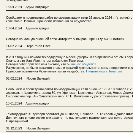
16.04.2024 Администрация
Сообщаем о проведении работ по модернизации сети 16 апреля 2024 г. (вторник) с 
клиентов п. Ивняки. Приносим извинения за неудобства.
10.04.2024 Администрация
Сегодня каналы до внешней сети Интернет были расширены до 53.5 Гбит/сек.
14.02.2024 Терентьев Олег
В 2017 году мы начали техподдержку в мессенджерах, и со временем объёмы пер
Сначала это был Viber, потом добавился Телеграм.
Сегодня Viber прислал нам письмо, что он
на нас обиделся.
Разумеется, не было никакого спама и никакой деятельности, кроме переписки с 
Приносим извинения Viber-клиентам за неудобства.
Пишите нам в Телеграм.
02.02.2024 Ярцев Валерий
Сообщаем о проведении работ по модернизации сети в ночь с 17 на 18 января с 23:
адресам: п. Шевелюха, завод 50, ул. Урочская, Цветочная, Алмазная, Новое Долма
Смоленский пер., 4-й Заволжский пер., СНТ Волжанин и Домостроителей проезд. 
15.01.2024 Администрация
Техподдержка 31 декабря работает до 18 часов, 1 января – с 12 часов и далее шта
Для тех, кто в новогодние дни захочет по настоящему развлечься, мы приготовил
С праздником!
31.12.2023 Ярцев Валерий