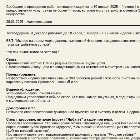
Сообщаем о проведении работ по модернизации сети 30 января 2025 г. (четверг) с
предоставлении услуг связи не более 4 часов, которые могут затронуть клиентов
неудобства.
28.01.2025 Администрация
Техподдержка 31 декабря работает до 18 часов, 1 января – с 12 часов и далее шта
ВВП: "Мы все на своем месте должны, как святой Франциск, ежедневно мотыжить 
тогда мы добьёмся успеха".
Что мы намотыжили за этот год?
Связь.
Органический рост на 15% в среднем по разным видам услуг.
Смонтировано и запущено в эксплуатацию 36 км оптических магистральных кабел
Проектирование.
Разработано и сдано заказчику свыше 300 проектов разной сложности: системы 
парковка у вокзала Ярославль-Главный и пр.
Видеонаблюдение.
Установлено около 3 тысяч камер.
Под единым управлением сейчас около 13 тысяч камер: на улицах, в подъездах и
и муниципальных объектах.
Домофония и т.п.
Развивали своё собственное домофонное приложение и систему в целом. Подроб
Спорт, здоровье, питание (проект "Ярбатут" и кафе при нём).
Провели соревнования: "XII юношеская летняя Спартакиада учащихся России по п
соревнования Кубок Ярослава Мудрого", "Чемпионат и Первенство ЦФО по спортив
ЦФО по тяжелой атлетике".
Поставили и прокатили театрализованный цирковой спектакль "Русские забавы".
Участвовали в постановке спектаклей Волковского театра (изготовление спецобор