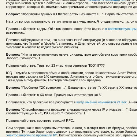
когда она используется с байтами. В нашей отрасли – это массовая ошибка. Даже 
корректоров, которые бы внимательно прочитали и поняли правила сокращения де
Вопрос:
"Фрагменты данных в Ethernet-сетях называются ...". Варианты ответов: 
На этот вопрос правильно ответил только два участника. Что удивительно, т.к. он 
Правильный ответ: кадры. Об этом совершенно чётко сказано
в соответствующе
источниках.
Причина заблуждения в том, что в англоязычной литературе (и в консоли оборудов
понимать, что "frame" и "фрейм", в контексте Ethernet-сетей, это совсем разные с
"магазин" в контексте издательского бизнеса).
Вопрос:
"Что из перечисленного является средством для обмена короткими сообще
Jabber". Сложность: 1.
Правильный ответ: Твиттер. 23 участника ответили "ICQ"!!!???
ICQ – служба мгновенного обмена сообщениями, вовсе не короткими. А вот Twitte
неразрывно связана со 140 символами. Изначально это было технологическое огр
140-й день в году фанаты Твиттера отмечают свой праздник.
Вопрос:
"Проблема Y2K возникает ...". Варианты ответов: "в XX веке, в XXI веке, н
Правильный ответ: в XX веке. Правильных ответов только 5!
Получается, что далеко не все разбираются
когда именно начинается 21 век
. А на
Вопрос:
"Спецификации на передачу электроэнергии через IP описывает ...". Вари
соответствующий RFC, ISO на PoE". Сложность: 1.
Правильный ответ: соответствующий RFC.
Сам вопрос, как и все варианты ответов на него, выглядят полным бредом, особе
времени. Тут надо было просто довериться поисковым системам, которые быстро
электроэнергии по протоколу IP"
. Вот интересно: сколько участников, из 5 правил