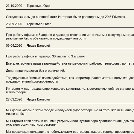
21.10.2020 Терентьев Олег
Сегодня каналы до внешней сети Интернет были расширены до 20.5 Гбит/сек.
25.09.2020 Терентьев Олег
Про работу офиса: с 6 апреля и далее до окончания истерики, мы вынуждены огра
режиме как было объявлено в предыдущей новости.
06.04.2020 Ярцев Валерий
Про работу офиса в период с 30 марта по 3 апреля.
Все электронные виды взаимодействия не меняются: работают телефоны, почты,
Деньги принимаются без ограничений.
Традиционные "живые" взаимодействия, как например: распечатать и получить докум
предварительной договорённости.
Интернет у нас традиционно хорошего качества, но, к сожалению, сейчас сильно
мягко говоря.
27.03.2020 Ярцев Валерий
Мы давно живём в этом городе и получаем удовлетворение от того, что вся наша
жизни в нём.
Мы строим сети связи и нашими услугами пользуется пара десятков тысяч домох
оказания услуг частном секторе.
Мы несколько последних лет обслуживаем светофоры нашего города, проектируем