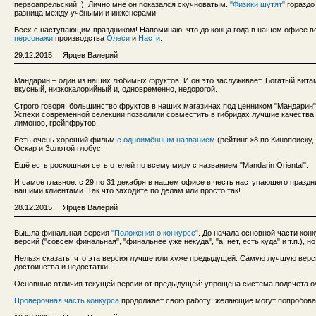
первоапрельский :). Лично мне он показался скучноватым.
"Физики шутят"
гораздо
разница между учёными и инженерами.
Всех с наступающим праздником! Напоминаю, что до конца года в нашем офисе в
персонажи
производства
Олеси
и
Насти
.
29.12.2015 Ярцев Валерий
Мандарин – один из наших любимых фруктов. И он это заслуживает. Богатый вит
вкусный, низкокалорийный и, одновременно, недорогой.
Строго говоря, большинство фруктов в наших магазинах под ценником "Мандарин
Успехи современной селекции позволили совместить в гибридах лучшие качества 
лимонов, грейпфрутов.
Есть очень хороший фильм
с одноимённым названием
(рейтинг >8 по Кинопоиску,
Оскар и Золотой глобус.
Ещё есть роскошная сеть отелей по всему миру с названием "Mandarin Oriental".
И самое главное: с 29 по 31 декабря в нашем офисе в честь наступающего празд
нашими клиентами. Так что заходите по делам или просто так!
28.12.2015 Ярцев Валерий
Вышла финальная версия
"Положения о конкурсе"
. До начала основной части кон
версий ("совсем финальная", "финальнее уже некуда", "а, нет, есть куда" и т.п.),
Нельзя сказать, что эта версия лучше или хуже предыдущей. Самую лучшую верс
достоинства и недостатки.
Основные отличия текущей версии от предыдущей: упрощена система подсчёта оч
Проверочная часть конкурса
продолжает свою работу: желающие могут попробоват