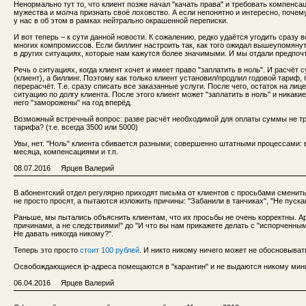
Ненормально тут то, что клиент позже начал "качать права" и требовать компенса
мужества и молча признать своё лоховство. А если непонятно и интересно, почему
у нас в об этом в рамках нейтрально окрашенной переписки.
И вот теперь – к сути данной новости. К сожалению, редко удаётся угодить сразу 
многих компромиссов. Если биллинг настроить так, как того ожидал вышеупомянуты
в других ситуациях, которые нам кажутся более значимыми. И мы отдали предпоч
Речь о ситуациях, когда клиент хочет и имеет право "заплатить в ноль". И расчёт
(клиент), а биллинг. Поэтому как только клиент установил/продлил годовой тариф
перерасчёт. Т.е. сразу списать все заказанные услуги. После чего, остаток на ли
ситуацию по долгу клиента. После этого клиент может "заплатить в ноль" и никак
него "заморожены" на год вперёд.
Возможный встречный вопрос: разве расчёт необходимой для оплаты суммы не тр
тарифа? (т.е. всегда 3500 или 5000)
Увы, нет. "Ноль" клиента сбивается разными, совершенно штатными процессами: 
месяца, компенсациями и т.п.
08.07.2016 Ярцев Валерий
В абонентский отдел регулярно приходят письма от клиентов с просьбами сменить
не просто просят, а пытаются изложить причины: "Забанили в танчиках", "Не пуска
Раньше, мы пытались объяснить клиентам, что их просьбы не очень корректны. А
причинами, а не следствиями!" до "И что вы нам прикажете делать с "испорченны
Не давать никогда никому?".
Теперь это просто
стоит 100 рублей
. И никто никому ничего может не обосновыват
Освобождающиеся ip-адреса помещаются в "карантин" и не выдаются никому мин
06.04.2016 Ярцев Валерий