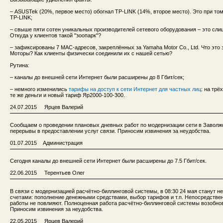
– ASUSTek (20%, первое место) обогнал TP-LINK (14%, второе место). Это при то
TP-LINK;
– свыше пяти сотен уникальных производителей сетевого оборудования – это сл
Откуда у клиентов такой "зоопарк"?
– зафиксированы 7 MAC-адресов, закреплённых за Yamaha Motor Co., Ltd. Что это
Моторы? Как клиенты физически соединили их с нашей сетью?
Рутина:
– каналы до внешней сети Интернет были расширены до 8 Гбит/сек;
– немного изменились
тарифы на доступ к сети Интернет для частных лиц
: на тр
те же деньги и новый тариф Яр2000-100-300.
24.07.2015 Ярцев Валерий
Сообщаем о проведении плановых дневных работ по модернизации сети в Заволж
перерывы в предоставлении услуг связи. Приносим извинения за неудобства.
01.07.2015 Администрация
Сегодня каналы до внешней сети Интернет были расширены до 7.5 Гбит/сек.
22.06.2015 Терентьев Олег
В связи с модернизацией расчётно-биллинговой системы, в 08:30 24 мая станут 
счетами: пополнение денежными средствами, выбор тарифов и т.п. Непосредстве
работы не повлияют. Полноценная работа расчётно-биллинговой системы возобнов
Приносим извинения за неудобства.
22.05.2015 Ярцев Валерий