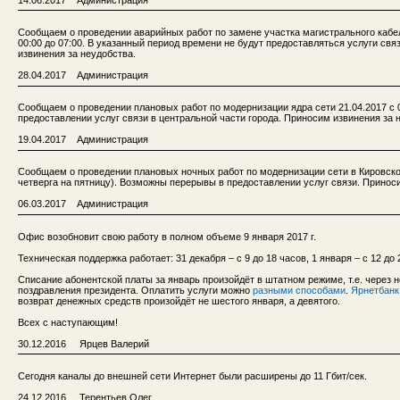
Сообщаем о проведении аварийных работ по замене участка магистрального кабеля 
00:00 до 07:00. В указанный период времени не будут предоставляться услуги св
извинения за неудобства.
28.04.2017 Администрация
Сообщаем о проведении плановых работ по модернизации ядра сети 21.04.2017 с 
предоставлении услуг связи в центральной части города. Приносим извинения за 
19.04.2017 Администрация
Сообщаем о проведении плановых ночных работ по модернизации сети в Кировском 
четверга на пятницу). Возможны перерывы в предоставлении услуг связи. Принос
06.03.2017 Администрация
Офис возобновит свою работу в полном объеме 9 января 2017 г.
Техническая поддержка работает: 31 декабря – с 9 до 18 часов, 1 января – с 12 до 2
Списание абонентской платы за январь произойдёт в штатном режиме, т.е. через 
поздравления президента. Оплатить услуги можно
разными способами
.
Ярнетбанк
возврат денежных средств произойдёт не шестого января, а девятого.
Всех с наступающим!
30.12.2016 Ярцев Валерий
Сегодня каналы до внешней сети Интернет были расширены до 11 Гбит/сек.
24.12.2016 Терентьев Олег