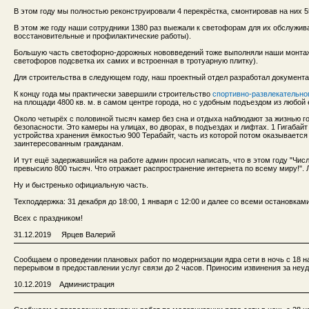
В этом году мы полностью реконструировали 4 перекрёстка, смонтировав на них 
В этом же году наши сотрудники 1380 раз выежали к светофорам для их обслужив
восстановительные и профилактические работы).
Большую часть светофорно-дорожных нововведений тоже выполняли наши монта
светофоров подсветка их самих и встроенная в тротуарную плитку).
Для строительства в следующем году, наш проектный отдел разработал документа
К концу года мы практически завершили строительство
спортивно-развлекательног
на площади 4800 кв. м. в самом центре города, но с удобным подъездом из любой 
Около четырёх с половиной тысяч камер без сна и отдыха наблюдают за жизнью го
безопасности. Это камеры на улицах, во дворах, в подъездах и лифтах. 1 Гигабай
устройства хранения ёмкостью 900 Терабайт, часть из которой потом оказываетс
заинтересованным гражданам.
И тут ещё задержавшийся на работе админ просил написать, что в этом году "Чис
превысило 800 тысяч. Что отражает распространение интернета по всему миру!". Л
Ну и быстренько официальную часть.
Техподдержка: 31 декабря до 18:00, 1 января с 12:00 и далее со всеми остановками
Всех с праздником!
31.12.2019 Ярцев Валерий
Сообщаем о проведении плановых работ по модернизации ядра сети в ночь с 18 на 
перерывом в предоставлении услуг связи до 2 часов. Приносим извинения за неуд
10.12.2019 Администрация