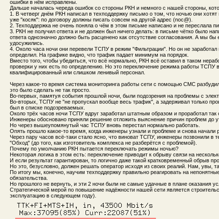
ошибки в нём исправлены.
Дальше началась череда ошибок со стороны РКН и немного с нашей стороны, кото
1. В четверг днём РКН написал в техподдержку письмо о том, что ночью они хотя
уже "косяк": по договору должны писать совсем на другой адрес (noc@).
2. Техподдержка не очень поняла о чём в этом письме написано и не переслала 
3. РКН не получил ответа и не должен был ничего делать: в письме чётко было нап
ответа однозначно должно быть расценено как отсутствие согласования. А мы бы е
удосужились.
4. Около часа ночи они перевели ТСПУ в режим "Фильтрации". Но он не заработа
определил. На графике видно, что трафик падает минимум на порядок.
Вместо того, чтобы убедиться, что всё нормально, РКН всё оставил в таком нера
проверки у них есть по определению. Но это переключение режима работы ТСПУ 
квалифицированный или слишком ленивый персонал.
Через какое-то время система мониторинга работы сети с помощью СМС разбудил
это было сделать не так просто.
Во-первых, памятуя события прошлой ночи, были подозрения на проблемы с элек
Во-вторых, ТСПУ не "не пропускал вообще весь трафик", а задерживал только про
был в списке подозреваемых.
Около трёх часов ночи ТСПУ вдруг заработал штатным образом и проработал так 
Инженеры обосновано приняли решение отложить выяснение причин проблем до у
Но через вышеупомянутый час ТСПУ вновь перестал нормально работать.
Опять прошло какое-то время, когда инженеры узнали и проблеме и снова начали 
Через пару часов всё-таки стало ясно, что виноват ТСПУ, инженеры позвонили в 
"Обход" (до того, как изготовитель комплекса не разберётся с проблемой).
Почему по умолчанию РКН пытается переключать режимы ночью?
Некоторая логика в этом есть: переключение приводит к обрыву связи на нескольк
И если результат гарантирован, то логично даже такой кратковременный обрыв пр
Но это, безусловно, должен решать оператор исходя из своих реалий. Нам, увы, т
По итогу мы, конечно, научим техподдержку правильно реагировать на непонятны
обязательства.
Но прошлого не вернуть, и эти 2 ночи были не самые удачные в плане оказания ус
Стратегической мерой по повышение надёжности нашей сети является строительс
эксплуатацию в следующем году).