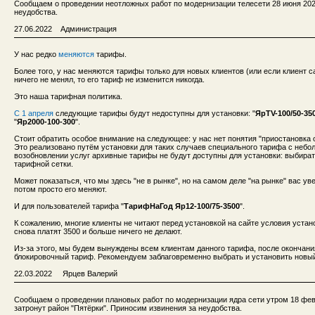
Сообщаем о проведении неотложных работ по модернизации телесети 28 июня 2022 
неудобства.
27.06.2022 Администрация
У нас редко
меняются
тарифы.
Более того, у нас меняются тарифы только для новых клиентов (или если клиент 
ничего не менял, то его тариф не изменится никогда.
Это наша тарифная политика.
С 1 апреля
следующие тарифы будут недоступны для установки: "
ЯрTV-100/50-35
"
Яр2000-100-300
".
Стоит обратить особое внимание на следующее: у нас нет понятия "приостановка 
Это реализовано путём установки для таких случаев специального тарифа с небо
возобновлении услуг архивные тарифы не будут доступны для установки: выбира
тарифной сетки.
Может показаться, что мы здесь "не в рынке", но на самом деле "на рынке" вас у
потом просто его меняют.
И для пользователей тарифа "
ТарифНаГод Яр12-100/75-3500
".
К сожалению, многие клиенты не читают перед установкой на сайте условия устано
снова платят 3500 и больше ничего не делают.
Из-за этого, мы будем вынуждены всем клиентам данного тарифа, после окончания
блокировочный тариф. Рекомендуем заблаговременно выбрать и установить новый
22.03.2022 Ярцев Валерий
Сообщаем о проведении плановых работ по модернизации ядра сети утром 18 февра
затронут район "Пятёрки". Приносим извинения за неудобства.