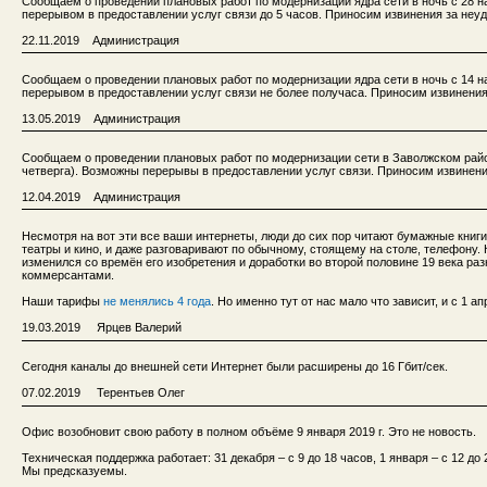
Сообщаем о проведении плановых работ по модернизации ядра сети в ночь с 28 на 
перерывом в предоставлении услуг связи до 5 часов. Приносим извинения за неуд
22.11.2019 Администрация
Сообщаем о проведении плановых работ по модернизации ядра сети в ночь с 14 на 
перерывом в предоставлении услуг связи не более получаса. Приносим извинения
13.05.2019 Администрация
Сообщаем о проведении плановых работ по модернизации сети в Заволжском районе
четверга). Возможны перерывы в предоставлении услуг связи. Приносим извинени
12.04.2019 Администрация
Несмотря на вот эти все ваши интернеты, люди до сих пор читают бумажные книги 
театры и кино, и даже разговаривают по обычному, стоящему на столе, телефону.
изменился со времён его изобретения и доработки во второй половине 19 века р
коммерсантами.
Наши тарифы
не менялись 4 года
. Но именно тут от нас мало что зависит, и с 1 а
19.03.2019 Ярцев Валерий
Сегодня каналы до внешней сети Интернет были расширены до 16 Гбит/сек.
07.02.2019 Терентьев Олег
Офис возобновит свою работу в полном объёме 9 января 2019 г. Это не новость.
Техническая поддержка работает: 31 декабря – с 9 до 18 часов, 1 января – с 12 до 2
Мы предсказуемы.