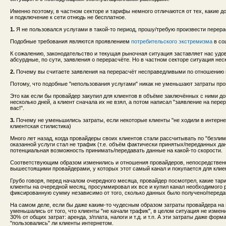
Именно поэтому, в частном секторе и тарифы немного отличаются от тех, какие 
и подключение к сети отнюдь не бесплатное.
1.
Я не пользовался услугами в такой-то период, прошу/требую произвести перера
Подобные требования являются проявлением
потребительского экстремизма
в со
К сожалению, законодательство и текущая рыночная ситуация заставляет нас удо
абсурдные, по сути, заявления о перерасчёте. Но в частном секторе ситуация нес
2.
Почему вы считаете заявления на перерасчёт несправедливыми по отношению 
Потому, что подобные "непользования услугами" никак не уменьшают затраты про
Это как если бы провайдер закупил для клиентов в объёме заключённых с ними д
несколько дней, а клиент сначала их не взял, а потом написал "заявление на перер
вас!".
3.
Почему не уменьшились затраты, если некоторые клиенты "не ходили в интернет
клиентская стилистика)
Много лет назад, когда провайдеры своих клиентов стали рассчитывать по "безл
оказанной услуги стал не трафик (т.е. объём фактически принятых/переданных данн
потенциальная возможность принимать/передавать данные на какой-то скорости.
Соответствующим образом изменились и отношения провайдеров, непосредствен
вышестоящими провайдерами, у которых этот самый канал и покупается для клие
Грубо говоря, перед началом очередного месяца, провайдер посмотрел, какие тари
клиенты на очередной месяц, просуммировал их все и купил канал необходимого 
фиксированную сумму независимо от того, сколько данных было получено/передан
На самом деле, если бы даже каким-то чудесным образом затраты провайдера на 
уменьшались от того, что клиенты "не качали трафик", в целом ситуация не изменил
30% от общих затрат: аренда, з/плата, налоги и т.д. и т.п. А эти затраты даже форм
"пользовались" ли клиенты интернетом.