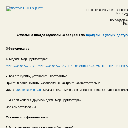
Подключение услуг, запрос 
Техподд
Т
Техподдержка
Тех
Ответы на иногда задаваемые вопросы по
тарифам на услуги доступа
Оборудование
1.
Модели маршрутизаторов?
MERCUSYS AC12 V1
,
MERCUSYS AC12G
,
TP-Link Archer C20 V5
,
TP-LINK TP-Link A
2.
Как его купить, установить, настроить?
Прийти в офис, купить, установить и настроить самостоятельно.
Или за
800 рублей в час
: заказать платный вызов, инженер привезёт заранее опла
3.
А если хочется другую модель маршрутизатора?
Это самостоятельно.
Местная телефонная связь
1.
Что конкретно предоставляется бесплатно?