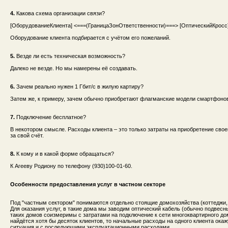
4.
Какова схема организации связи?
[ОборудованиеКлиента] <===(ГраницаЗонОтветственности)===> [ОптическийКросс]
Оборудование клиента подбирается с учётом его пожеланий.
5.
Везде ли есть техническая возможность?
Далеко не везде. Но мы намерены её создавать.
6.
Зачем реально нужен 1 Гбит/с в жилую картиру?
Затем же, к примеру, зачем обычно приобретают флагманские модели смартфонов. Т
7.
Подключение бесплатное?
В некотором смысле. Расходы клиента – это только затраты на приобретение сво
за свой счёт.
8.
К кому и в какой форме обращаться?
К Агееву Родиону по телефону (930)100-01-60.
Особенности предоставления услуг в частном секторе
Под "частным сектором" понимаются отдельно стоящие домохозяйства (коттеджи, д
Для оказания услуг, в такие дома мы заводим оптический кабель (обычно подвес
таких домов соизмеримы с затратами на подключение к сети многоквартирного до
найдётся хотя бы десяток клиентов, то начальные расходы на одного клиента ока
ситуация и с последующими эксплуатационными расходами.