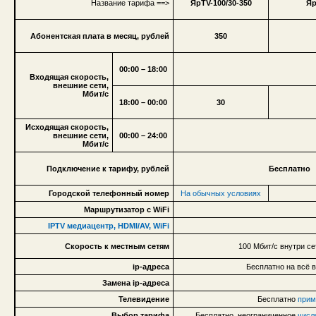
Название тарифа ==>
ЯрTV-100/30-350
Яр
Абонентская плата в месяц, рублей
350
00:00 – 18:00
Входящая скорость,
внешние сети,
Мбит/с
18:00 – 00:00
30
Исходящая скорость,
внешние сети,
00:00 – 24:00
Мбит/с
Подключение к тарифу, рублей
Бесплатно
Городской телефонный номер
На обычных условиях
Маршрутизатор с WiFi
IPTV медиацентр, HDMI/AV, WiFi
Скорость к местным сетям
100 Мбит/с внутри се
ip-адреса
Бесплатно на всё 
Замена ip-адреса
Телевидение
Бесплатно
прим
Выбор тарифа
Бесплатно, неограниченное
числ