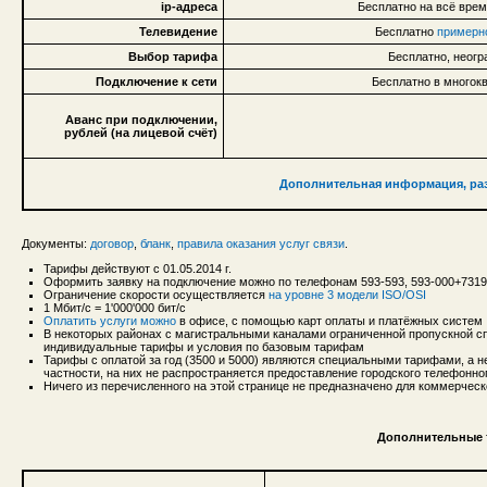
ip-адреса
Бесплатно на всё врем
Телевидение
Бесплатно
примерно
Выбор тарифа
Бесплатно, неог
Подключение к сети
Бесплатно в многок
Аванс при подключении,
рублей (на лицевой счёт)
Дополнительная информация, раз
Документы:
договор
,
бланк
,
правила оказания услуг связи
.
Тарифы действуют с 01.05.2014 г.
Оформить заявку на подключение можно по телефонам 593-593, 593-000+731
Ограничение скорости осуществляется
на уровне 3 модели ISO/OSI
1 Мбит/с = 1'000'000 бит/с
Оплатить услуги можно
в офисе, с помощью карт оплаты и платёжных систем
В некоторых районах с магистральными каналами ограниченной пропускной сп
индивидуальные тарифы и условия по базовым тарифам
Тарифы с оплатой за год (3500 и 5000) являются специальными тарифами, а 
частности, на них не распространяется предоставление городского телефонн
Ничего из перечисленного на этой странице не предназначено для коммерческ
Дополнительные 