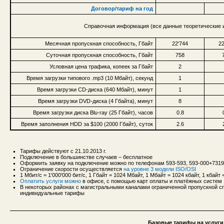
Договор/тариф на год
Справочная информация (все данные теоретические и
Месячная пропускная способность, Гбайт
22'744
22
Суточная пропускная способность, Гбайт
758
Условная цена трафика, копеек за Гбайт
2
Время загрузки типового .mp3 (10 Мбайт), секунд
1
Время загрузки CD-диска (640 Мбайт), минут
1
Время загрузки DVD-диска (4 Гбайта), минут
8
Время загрузки диска Blu-ray (25 Гбайт), часов
0.8
Время заполнения HDD за $100 (2000 Гбайт), суток
2.6
Тарифы действуют с 21.10.2013 г.
Подключение в большинстве случаев – бесплатное
Оформить заявку на подключение можно по телефонам 593-593, 593-000+731
Ограничение скорости осуществляется
на уровне 3 модели ISO/OSI
1 Мбит/с = 1'000'000 бит/с, 1 Гбайт = 1024 Мбайт, 1 Мбайт = 1024 кбайт, 1 кбайт =
Оплатить услуги можно
в офисе, с помощью карт оплаты и платёжных систем
В некоторых районах с магистральными каналами ограниченной пропускной сп
индивидуальные тарифы
Базовые тарифы на услуги 