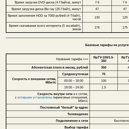
Время загрузки DVD-диска (4 Гбайта), минут
7.6
7.6
Время загрузки диска Blu-ray (25 Гбайт), минут
47
47
Время заполнения HDD за 7000 рублей (4 Тбайт),
130
129
часов
Время скачивания всего интернета (5 эксабайт),
176
175
веков
Базовые тарифы на услуги 
ЯрTV-100/1.5-
ЯрTV
Название тарифа ==>
350
Абонентская плата в месяц, рублей
350
Среднесуточная
75
Скорость к внешним сетям,
00:00 – 18:00
100
Мбит/с
18:00 – 24:00
1.5
Скорость внутри сети
и к сетям,
с
которыми установлены
пиринговые отношения,
Мбит/с
Постоянный "белый" ip-адрес
Телевидение
Подключение к сети
Бесплатно
Выбор тарифа