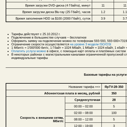
Время загрузки DVD-диска (4 Гбайта), минут
11
11
Время загрузки диска Blu-ray (25 Гбайт), часов
1.2
1.1
Время заполнения HDD за $100 (2000 Гбайт), суток
3.9
3.7
Тарифы действуют с 25.10.2012 г.
Подключение в большинстве случаев – бесплатное
Оформить заявку на подключение можно по телефонам 593-593, 593-000+731
Ограничение скорости осуществляется
на уровне 3 модели ISO/OSI
1 Мбит/с = 1'000'000 бит/с, 1 Гбайт = 1024 Мбайт, 1 Мбайт = 1024 кбайт, 1 кбайт =
Оплатить услуги можно
в офисе, с помощью карт оплаты и платёжных систем
В некоторых районах с магистральными каналами ограниченной пропускной сп
индивидуальные тарифы
Базовые тарифы на услуги 
Название тарифа ==>
ЯрTV-28-350
Абонентская плата в месяц, рублей
350
Среднесуточная
28
00:00 – 02:00
5
02:00 – 08:00
100
Скорость к внешним сетям,
08:00 – 12:00
5
Мбит/с
12:00 – 19:00
3