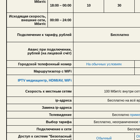
Мбит/с
18:00 – 00:00
10
30
Исходящая скорость,
внешние сети,
00:00 – 24:00
Мбит/с
Подключение к тарифу, рублей
Бесплатно
Аванс при подключении,
рублей (на лицевой счёт)
Городской телефонный номер
На обычных условиях
Маршрутизатор с WiFi
IPTV медиацентр, HDMI/AV, WiFi
Скорость к местным сетям
100 Мбит/с внутри сет
ip-адреса
Бесплатно на всё в
Замена ip-адреса
Телевидение
Бесплатно
приме
Выбор тарифа
Бесплатно, неограниченное
Подключение к сети
Бесплат
Доступ к системе "Безопасный
О
Обычный
город/двор"
жи