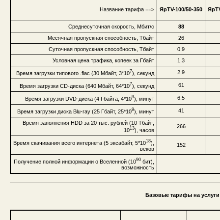
Название тарифа ==>
ЯрTV-100/50-350
ЯрTV
Среднесуточная скорость, Мбит/с
88
Месячная пропускная способность, Тбайт
26
Суточная пропускная способность, Тбайт
0.9
Условная цена трафика, копеек за Гбайт
1.3
7
2.9
Время загрузки типового .flac (30 Мбайт, 3*10
), секунд
7
61
Время загрузки CD-диска (640 Мбайт, 64*10
), секунд
9
6.5
Время загрузки DVD-диска (4 Гбайта, 4*10
), минут
9
41
Время загрузки диска Blu-ray (25 Гбайт, 25*10
), минут
Время заполнения HDD за 20 тыс. рублей (10 Тбайт,
266
13
10
), часов
18
Время скачивания всего интернета (5 эксабайт, 5*10
),
152
веков
90
Получение полной информации о Вселенной (10
бит),
возможность
Базовые тарифы на услуги 