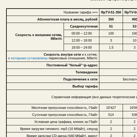
Название тарифа ==>
ЯрTV-51-350
ЯрTV-5
Абонентская плата в месяц, рублей
350
40
Среднесуточная
51
53
00:00 – 12:00
100
10
Скорость к внешним сетям,
Мбит/с
12:00 – 18:00
3
10
18:00 – 24:00
1.5
3
Скорость внутри сети
и к сетям,
с
которыми установлены
пиринговые отношения, Мбит/с
Постоянный "белый" ip-адрес
Телевидение
Подключение к сети
Бесплатн
Выбор тарифа
Справочная информация (все данные теоретические и
Месячная пропускная способность, Гбайт
15'427
16'0
Суточная пропускная способность, Гбайт
514
53
Условная цена трафика, копеек за Гбайт
2
2
Время загрузки типового .mp3 (10 Мбайт), секунд
2
2
Время загрузки CD-диска (640 Мбайт), минут
2
2