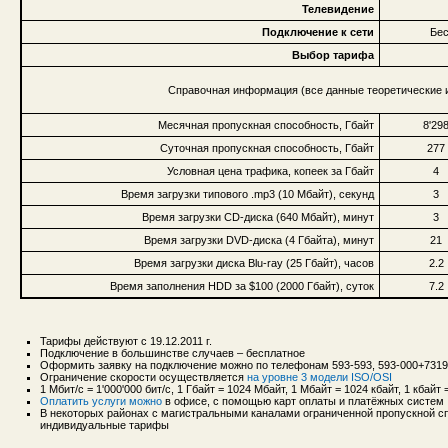
Телевидение
Подключение к сети
Бес
Выбор тарифа
Справочная информация (все данные теоретические и
Месячная пропускная способность, Гбайт
8'29
Суточная пропускная способность, Гбайт
277
Условная цена трафика, копеек за Гбайт
4
Время загрузки типового .mp3 (10 Мбайт), секунд
3
Время загрузки CD-диска (640 Мбайт), минут
3
Время загрузки DVD-диска (4 Гбайта), минут
21
Время загрузки диска Blu-ray (25 Гбайт), часов
2.2
Время заполнения HDD за $100 (2000 Гбайт), суток
7.2
Тарифы действуют с 19.12.2011 г.
Подключение в большинстве случаев – бесплатное
Оформить заявку на подключение можно по телефонам 593-593, 593-000+731
Ограничение скорости осуществляется
на уровне 3 модели ISO/OSI
1 Мбит/с = 1'000'000 бит/с, 1 Гбайт = 1024 Мбайт, 1 Мбайт = 1024 кбайт, 1 кбайт =
Оплатить услуги можно
в офисе, с помощью карт оплаты и платёжных систем
В некоторых районах с магистральными каналами ограниченной пропускной сп
индивидуальные тарифы