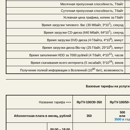
Месячная пропускная способность, Тбайт
Суточная пропускная способность, Тбайт
Условная цена трафика, копеек за Гбайт
7
Время загрузки типового .flac (30 Мбайт, 3*10
), секунд
7
Время загрузки CD-диска (640 Мбайт, 64*10
), секунд
9
Время загрузки DVD-диска (4 Гбайта, 4*10
), минут
9
Время загрузки диска Blu-ray (25 Гбайт, 25*10
), минут
12
Время заполнения HDD за 7000 рублей (4 Тбайт, 4*10
), часов
18
Время скачивания всего интернета (5 эксабайт, 5*10
), веков
90
Получение полной информации о Вселенной (10
бит), возможность
Базовые тарифы на услуги 
Название тарифа ==>
ЯрTV-100/30-350
ЯрTV-100/50-
500
Абонентская плата в месяц, рублей
350
или
3500 в го
00:00 – 18:00