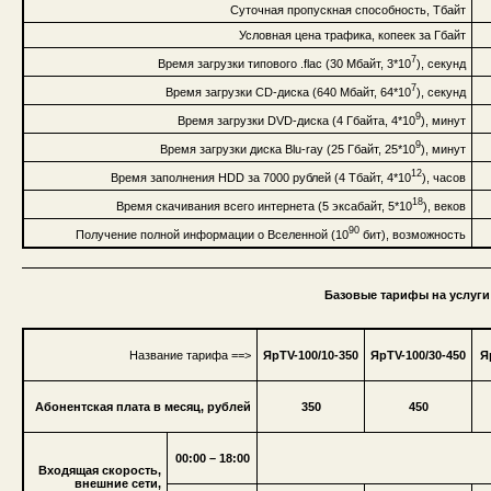
Суточная пропускная способность, Тбайт
Условная цена трафика, копеек за Гбайт
7
Время загрузки типового .flac (30 Мбайт, 3*10
), секунд
7
Время загрузки CD-диска (640 Мбайт, 64*10
), секунд
9
Время загрузки DVD-диска (4 Гбайта, 4*10
), минут
9
Время загрузки диска Blu-ray (25 Гбайт, 25*10
), минут
12
Время заполнения HDD за 7000 рублей (4 Тбайт, 4*10
), часов
18
Время скачивания всего интернета (5 эксабайт, 5*10
), веков
90
Получение полной информации о Вселенной (10
бит), возможность
Базовые тарифы на услуги 
Название тарифа ==>
ЯрTV-100/10-350
ЯрTV-100/30-450
Я
Абонентская плата в месяц, рублей
350
450
00:00 – 18:00
Входящая скорость,
внешние сети,