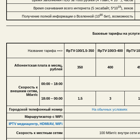
18
Время скачивания всего интернета (5 эксабайт, 5*10
), веков
90
Получение полной информации о Вселенной (10
бит), возможность
Базовые тарифы на услуги 
Название тарифа ==>
ЯрTV-100/1.5-350
ЯрTV-100/3-400
ЯрTV-10
Абонентская плата в месяц,
350
400
4
рублей
00:00 – 18:00
Скорость к
внешним сетям,
Мбит/с
18:00 – 00:00
1.5
3
1
Городской телефонный номер
На обычных условиях
Маршрутизатор с WiFi
IPTV медиацентр, HDMI/AV, WiFi
Скорость к местным сетям
100 Мбит/с внутри сети и