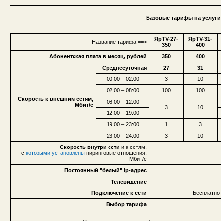
Базовые тарифы на услуги 
ЯрTV-27-
ЯрTV-31-
Название тарифа ==>
350
400
Абонентская плата в месяц, рублей
350
400
Среднесуточная
27
31
00:00 – 02:00
3
10
02:00 – 08:00
100
100
Скорость к внешним сетям,
08:00 – 12:00
Мбит/с
3
10
12:00 – 19:00
19:00 – 23:00
1
3
23:00 – 24:00
3
10
Скорость внутри сети
и к сетям,
с
которыми установлены
пиринговые отношения,
Мбит/с
Постоянный "белый" ip-адрес
Телевидение
Подключение к сети
Бесплатно 
Выбор тарифа