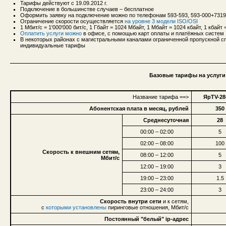
Тарифы действуют с 19.09.2012 г.
Подключение в большинстве случаев – бесплатное
Оформить заявку на подключение можно по телефонам 593-593, 593-000+731
Ограничение скорости осуществляется
на уровне 3 модели ISO/OSI
1 Мбит/с = 1'000'000 бит/с, 1 Гбайт = 1024 Мбайт, 1 Мбайт = 1024 кбайт, 1 кбайт =
Оплатить услуги можно
в офисе, с помощью карт оплаты и платёжных систем
В некоторых районах с магистральными каналами ограниченной пропускной сп
индивидуальные тарифы
Базовые тарифы на услуги 
Название тарифа ==>
ЯрTV-28
Абонентская плата в месяц, рублей
350
Среднесуточная
28
00:00 – 02:00
5
02:00 – 08:00
100
Скорость к внешним сетям,
08:00 – 12:00
5
Мбит/с
12:00 – 19:00
3
19:00 – 23:00
1.5
23:00 – 24:00
3
Скорость внутри сети
и к сетям,
с
которыми установлены
пиринговые отношения, Мбит/с
Постоянный "белый" ip-адрес