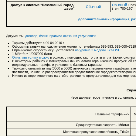
Доступ к системе "Безопасный город/
Обычный
+ воз
Обычный
двор"
(тел. 700-180)
Дополнительная информация, раз
Документы:
договор
,
бланк
,
правила оказания услуг связи
.
Тарифы действуют с 09.04.2016 г.
Оформить заявку на подключение можно по телефонам 593-593, 593-000+731
Ограничение скорости осуществляется
на уровне 3 модели ISO/OSI
1 Мбит/с = 1'000'000 бит/с
Оплатить услуги можно
в офисе, с помощью карт оплаты и платёжных систем
В некоторых районах с магистральными каналами ограниченной пропускной сп
индивидуальные тарифы и условия по базовым тарифам
Тарифы с оплатой за год (3500 и 5000) являются специальными тарифами, а 
частности, на них не распространяется предоставление городского телефонн
Ничего из перечисленного на этой странице не предназначено для коммерческ
Спра
(все данные теоретические и условные;
Название тарифа ==>
Я
Среднесуточная скорость, Мбит/с
Месячная пропускная способность, Тбайт