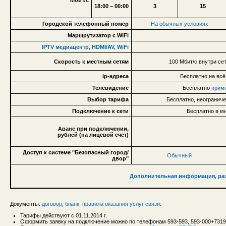
Мбит/с
18:00 – 00:00
3
15
Городской телефонный номер
На обычных условиях
Маршрутизатор с WiFi
IPTV медиацентр, HDMI/AV, WiFi
Скорость к местным сетям
100 Мбит/с внутри сет
ip-адреса
Бесплатно на всё
Телевидение
Бесплатно
приме
Выбор тарифа
Бесплатно, неогранич
Подключение к сети
Бесплатно в м
Аванс при подключении,
рублей (на лицевой счёт)
Доступ к системе "Безопасный город/
Обычный
двор"
Дополнительная информация, раз
Документы:
договор
,
бланк
,
правила оказания услуг связи
.
Тарифы действуют с 01.11.2014 г.
Оформить заявку на подключение можно по телефонам 593-593, 593-000+731