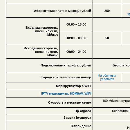
Абонентская плата в месяц, рублей
350
3
00:00 – 18:00
Входящая скорость,
внешние сети,
Мбит/с
18:00 – 00:00
50
Исходящая скорость,
внешние сети,
00:00 – 24:00
Мбит/с
Подключение к тарифу, рублей
Бесплатно
На обычных
Городской телефонный номер
условиях
Маршрутизатор с WiFi
IPTV медиацентр, HDMI/AV, WiFi
100 Мбит/с внутри
Скорость к местным сетям
ip-адреса
Бесплатно н
Замена ip-адреса
Телевидение
И