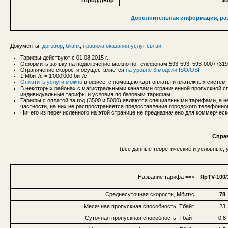
Дополнительная информация, раз
Документы:
договор
,
бланк
,
правила оказания услуг связи
.
Тарифы действуют с 01.08.2015 г.
Оформить заявку на подключение можно по телефонам 593-593, 593-000+731
Ограничение скорости осуществляется
на уровне 3 модели ISO/OSI
1 Мбит/с = 1'000'000 бит/с
Оплатить услуги можно
в офисе, с помощью карт оплаты и платёжных систем
В некоторых районах с магистральными каналами ограниченной пропускной сп
индивидуальные тарифы и условия по базовым тарифам
Тарифы с оплатой за год (3500 и 5000) являются специальными тарифами, а 
частности, на них не распространяется предоставление городского телефонн
Ничего из перечисленного на этой странице не предназначено для коммерческ
Спра
(все данные теоретические и условные;
Название тарифа ==>
ЯрTV-100/
Среднесуточная скорость, Мбит/с
78
Месячная пропускная способность, Тбайт
23
Суточная пропускная способность, Тбайт
0.8