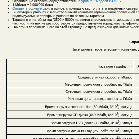
Ограничение скорости осуществляется
на уровне 3 модели ISO/OSI
1 Мбит/с = 1'000'000 бит/с
Оплатить услуги можно
в офисе, с помощью карт оплаты и платёжных систем
В некоторых районах с магистральными каналами ограниченной пропускной сп
индивидуальные тарифы и условия по базовым тарифам
Тарифы с оплатой за год (3500 и 5000) являются специальными тарифами, а 
частности, на них не распространяется предоставление городского телефонн
Ничего из перечисленного на этой странице не предназначено для коммерческ
Спра
(все данные теоретические и условные;
Название тарифа ==>
Среднесуточная скорость, Мбит/с
Месячная пропускная способность, Тбайт
Суточная пропускная способность, Тбайт
Условная цена трафика, копеек за Гбайт
7
Время загрузки типового .flac (30 Мбайт, 3*10
), секунд
7
Время загрузки CD-диска (640 Мбайт, 64*10
), секунд
9
Время загрузки DVD-диска (4 Гбайта, 4*10
), минут
9
Время загрузки диска Blu-ray (25 Гбайт, 25*10
), минут
12
Время заполнения HDD за 7000 рублей (4 Тбайт, 4*10
), часов