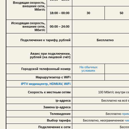
Входящая скорость,
внешние сети,
Мбит/с
18:00 – 00:00
30
50
Исходящая скорость,
внешние сети,
00:00 – 24:00
Мбит/с
Подключение к тарифу, рублей
Бесплатно
Аванс при подключении,
рублей (на лицевой счёт)
На обычных
Городской телефонный номер
условиях
Маршрутизатор с WiFi
IPTV медиацентр, HDMI/AV, WiFi
Скорость к местным сетям
100 Мбит/с внутри се
ip-адреса
Бесплатно на всё 
Замена ip-адреса
Телевидение
Бесплатно
прим
Выбор тарифа
Бесплатно, неограниченное
чи
Подключение к сети
Беспл