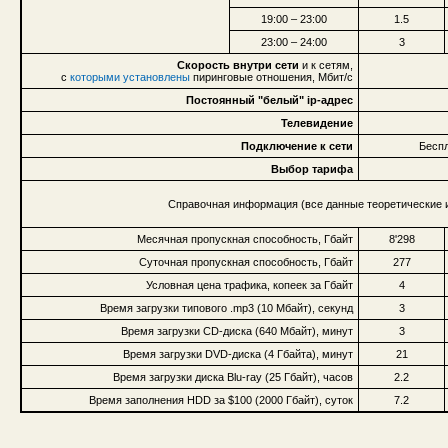
19:00 – 23:00
1.5
23:00 – 24:00
3
Скорость внутри сети
и к сетям,
с
которыми установлены
пиринговые отношения, Мбит/с
Постоянный "белый" ip-адрес
Телевидение
Подключение к сети
Беспл
Выбор тарифа
Справочная информация (все данные теоретические и
Месячная пропускная способность, Гбайт
8'298
Суточная пропускная способность, Гбайт
277
Условная цена трафика, копеек за Гбайт
4
Время загрузки типового .mp3 (10 Мбайт), секунд
3
Время загрузки CD-диска (640 Мбайт), минут
3
Время загрузки DVD-диска (4 Гбайта), минут
21
Время загрузки диска Blu-ray (25 Гбайт), часов
2.2
Время заполнения HDD за $100 (2000 Гбайт), суток
7.2