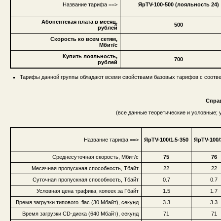
Название тарифа ==>
ЯрTV-100-500 (лояльность 24)
Абонентская плата в месяц,
500
рублей
Скорость ко всем сетям,
Мбит/с
Купить лояльность,
700
рублей
Тарифы данной группы обладают всеми свойствами базовых тарифов с соотве
Спра
(все данные теоретические и условные;
Название тарифа ==>
ЯрTV-100/1.5-350
ЯрTV-100/
Среднесуточная скорость, Мбит/с
75
76
Месячная пропускная способность, Тбайт
22
22
Суточная пропускная способность, Тбайт
0.7
0.7
Условная цена трафика, копеек за Гбайт
1.5
1.7
Время загрузки типового .flac (30 Мбайт), секунд
3.3
3.3
Время загрузки CD-диска (640 Мбайт), секунд
71
71