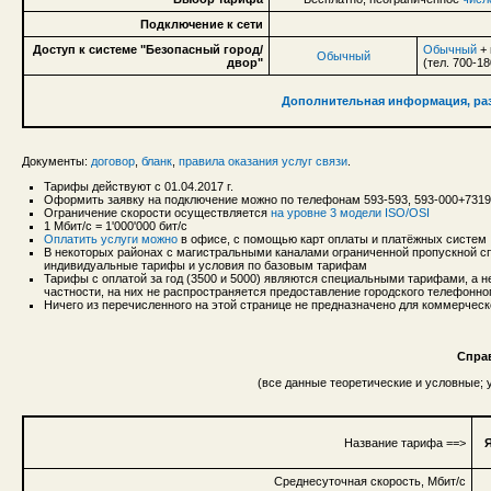
Подключение к сети
Доступ к системе "Безопасный город/
Обычный
+ 
Обычный
двор"
(тел. 700-18
Дополнительная информация, раз
Документы:
договор
,
бланк
,
правила оказания услуг связи
.
Тарифы действуют с 01.04.2017 г.
Оформить заявку на подключение можно по телефонам 593-593, 593-000+731
Ограничение скорости осуществляется
на уровне 3 модели ISO/OSI
1 Мбит/с = 1'000'000 бит/с
Оплатить услуги можно
в офисе, с помощью карт оплаты и платёжных систем
В некоторых районах с магистральными каналами ограниченной пропускной сп
индивидуальные тарифы и условия по базовым тарифам
Тарифы с оплатой за год (3500 и 5000) являются специальными тарифами, а 
частности, на них не распространяется предоставление городского телефонно
Ничего из перечисленного на этой странице не предназначено для коммерческ
Спра
(все данные теоретические и условные;
Название тарифа ==>
Я
Среднесуточная скорость, Мбит/с