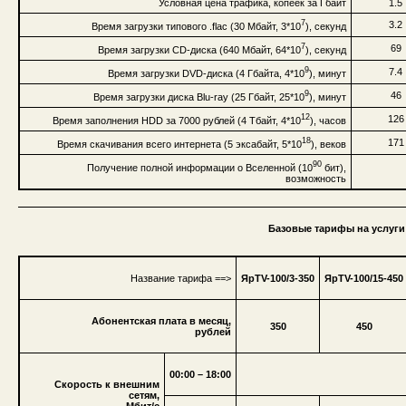
Условная цена трафика, копеек за Гбайт
1.5
7
3.2
Время загрузки типового .flac (30 Мбайт, 3*10
), секунд
7
69
Время загрузки CD-диска (640 Мбайт, 64*10
), секунд
9
7.4
Время загрузки DVD-диска (4 Гбайта, 4*10
), минут
9
46
Время загрузки диска Blu-ray (25 Гбайт, 25*10
), минут
12
126
Время заполнения HDD за 7000 рублей (4 Тбайт, 4*10
), часов
18
171
Время скачивания всего интернета (5 эксабайт, 5*10
), веков
90
Получение полной информации о Вселенной (10
бит),
возможность
Базовые тарифы на услуги 
Название тарифа ==>
ЯрTV-100/3-350
ЯрTV-100/15-450
Абонентская плата в месяц,
350
450
рублей
00:00 – 18:00
Скорость к внешним
сетям,