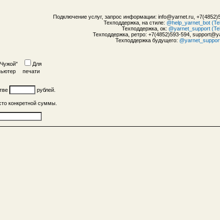
Подключение услуг, запрос информации: info@yarnet.ru, +7(4852)
Техподдержка, на стиле:
@help_yarnet_bot (Te
Техподдержка, ок:
@yarnet_support (Te
Техподдержка, ретро: +7(4852)593-594, support@ya
Техподдержка будущего:
@yarnet_suppor
"Чужой"
Для
пьютер
печати
стве
рублей.
сто конкретной суммы.