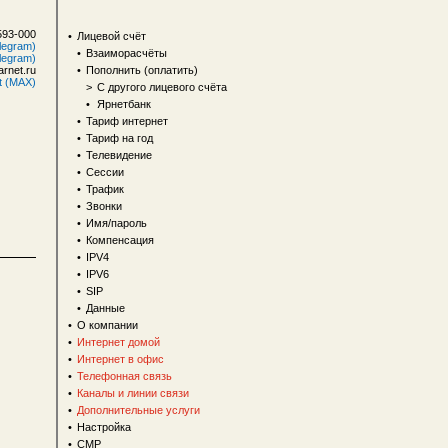
593-000
•
Лицевой счёт
legram)
•
Взаиморасчёты
legram)
rnet.ru
•
Пополнить (оплатить)
t (MAX)
>
С другого лицевого счёта
•
Ярнетбанк
•
Тариф интернет
•
Тариф на год
•
Телевидение
•
Сессии
•
Трафик
•
Звонки
•
Имя/пароль
•
Компенсация
•
IPV4
•
IPV6
•
SIP
•
Данные
•
О компании
•
Интернет домой
•
Интернет в офис
•
Телефонная связь
•
Каналы и линии связи
•
Дополнительные услуги
•
Настройка
•
СМР