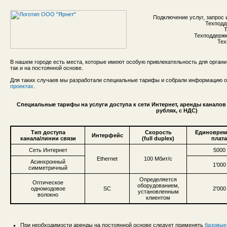
Подключение услуг, запрос 
Техподд
Т
Техподдержка
Тех
В нашем городе есть места, которые имеют особую привлекательность для органи
так и на постоянной основе.
Для таких случаев мы разработали специальные тарифы и собрали информацию
проектах
.
Специальные тарифы на услуги доступа к сети Интернет, аренды каналов
рублях, с НДС)
Тип доступа
Скорость
Единоврем
Интерфейс
канала/линии связи
(full duplex)
плата
Сеть Интернет
5000
Ethernet
100 Мбит/с
Асинхронный
1'000
симметричный
Определяется
Оптическое
оборудованием,
одномодовое
SC
2'000
установленным
волокно
клиентом
При необходимости аренды на постоянной основе следует применять
базовые