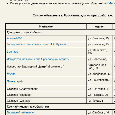
оплаты +20%
По вопросам подключения всех вышеперечисленных услуг обращаться к
Масл
Список объектов в г. Ярославле, для которых действую
Название
Адрес
Где происходят события
Арена-2000
ул. Гагарина, 15
Городской выставочный зал им. Н.А. Нужина
ул. Свободы, 15
ул. Шевелюха,
Зоопарк
137
Избирательная комиссия Ярославской области
ул. Советская, 3
Которосльная
Концертно-Зрелищный Центр "Миллениум"
наб., 53
Мэрия
ул. Андропова, 6
ул. Чайковского,
Планетарий
3
Стадион "Спартаковец"
ул. Почтовая, 4
Стадион "Торпедо"
ул. Чкалова, 20
Стадион "Шинник"
пл. Труда, 3
Где наблюдают за событиями
Городской телеканал
ул. Свободы, 46