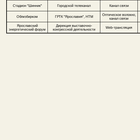
Стадион "Шинник"
Городской телеканал
Канал связи
Оптическое волокно,
Облизбирком
ГРТК "Ярославия", НТМ
канал связи
Ярославский
Дирекция выставочно-
Web-трансляция
энергетический форум
конгрессной деятельности