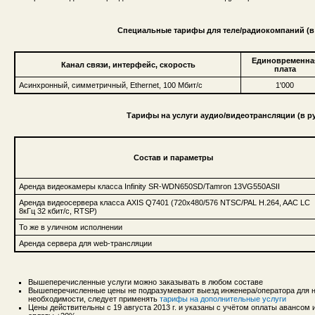
Специальные тарифы для теле/радиокомпаний (в 
Единовременна
Канал связи, интерфейс, скорость
плата
Асинхронный, симметричный, Ethernet, 100 Мбит/с
1'000
Тарифы на услуги аудио/видеотрансляции (в ру
Состав и параметры
Аренда видеокамеры класса Infinity SR-WDN650SD/Tamron 13VG550ASII
Аренда видеосервера класса AXIS Q7401 (720x480/576 NTSC/PAL H.264, AAC LC
8кГц 32 кбит/с, RTSP)
То же в уличном исполнении
Аренда сервера для web-трансляции
Вышеперечисленные услуги можно заказывать в любом составе
Вышеперечисленные цены не подразумевают выезд инженера/оператора для на
необходимости, следует применять
тарифы на дополнительные услуги
Цены действительны с 19 августа 2013 г. и указаны с учётом оплаты авансом 