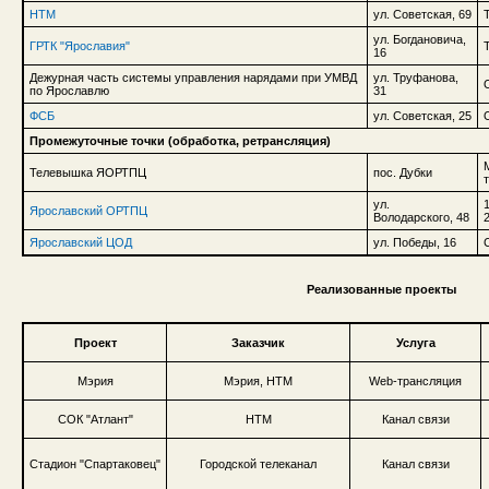
НТМ
ул. Советская, 69
ул. Богдановича,
ГРТК "Ярославия"
16
Дежурная часть системы управления нарядами при УМВД
ул. Труфанова,
по Ярославлю
31
ФСБ
ул. Советская, 25
Промежуточные точки (обработка, ретрансляция)
Телевышка ЯОРТПЦ
пос. Дубки
ул.
Ярославский ОРТПЦ
Володарского, 48
Ярославский ЦОД
ул. Победы, 16
Реализованные проекты
Проект
Заказчик
Услуга
Мэрия
Мэрия, НТМ
Web-трансляция
СОК "Атлант"
НТМ
Канал связи
Стадион "Спартаковец"
Городской телеканал
Канал связи